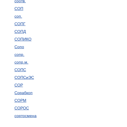
соотв.
СОП
соп.
СОПГ
СОПД
СОПИКО
Сопо
сопр.
сопр.м.
СОПС
СОПСиЭС
СОР
Сорабкоп
СОРМ
СОРОС
сортосмена