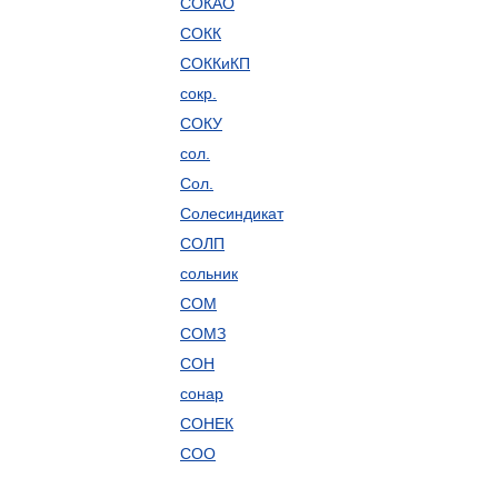
СОКАО
СОКК
СОККиКП
сокр.
СОКУ
сол.
Сол.
Солесиндикат
СОЛП
сольник
СОМ
СОМЗ
СОН
сонар
СОНЕК
СОО