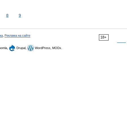
8
9
ка
,
Реклама на сайте
18+
omla,
Drupal,
WordPress, MODx.