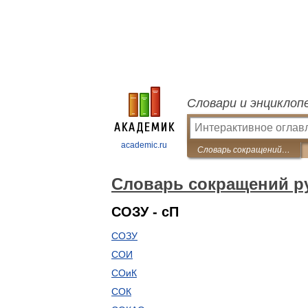
Словари и энциклоп
academic.ru
Словарь сокращений русского языка
Словарь сокращений ру
СОЗУ - сП
СОЗУ
СОИ
СОиК
СОК