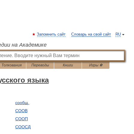
Запомнить сайт
Словарь на свой сайт
RU
едии на Академике
Толкования
Переводы
Книги
Игры ⚽
сского языка
сообщ.
СООВ
СООП
СООСД