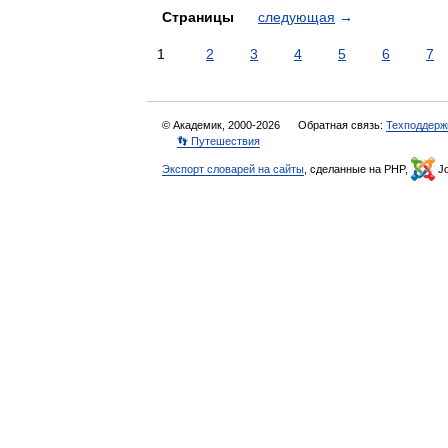
Страницы
следующая
→
1
2
3
4
5
6
7
© Академик, 2000-2026
Обратная связь:
Техподдерж
👣 Путешествия
Экспорт словарей на сайты
, сделанные на PHP,
Jo